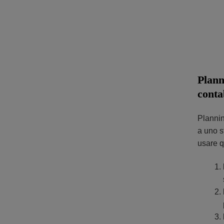
Plann
contab
Plannin
a uno st
usare q