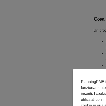
Cosa 
Un prog
PlanningPME ti d
funzionamento 
inseriti. I coo
utilizzati con i
cookie in quals