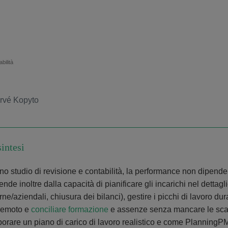
bilità
rvé Kopyto
sintesi
uno studio di revisione e contabilità, la performance non dipen
nde inoltre dalla capacità di pianificare gli incarichi nel dettaglio
rne/aziendali, chiusura dei bilanci), gestire i picchi di lavoro dur
remoto e
conciliare formazione
e assenze senza mancare le sc
borare un piano di carico di lavoro realistico e come PlanningPME