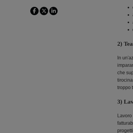
2) Tea
In un'a
imparan
che sup
tirocin
troppo t
3) Lav
Lavoro 
fattura
progett