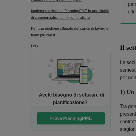
condiviso contro PlanningPME
per
Implementazione di PlanningPME in uno studio
ott
di commercialisti: 5 migliori pratiche
Per una gestione ottimale del carico di lavoro e
team più coesi
Il se
FAQ
Le soci
semestr
per non
1) Un 
Avete bisogno di software di
pianificazione?
Tra gen
presenta
Prova PlanningPME
contrat
stagion