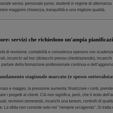
sonale senior, personale junior, studenti in regime di alternanza 
enere maggiore chiarezza, tranquillità e una migliore qualità.
ttore: servizi che richiedono un'ampia pianificaz
età di revisione, contabilità e consulenza operano con scadenze s
ali, incarichi ad hoc (distacchi presso clienti/aziende), incarich
 parlare della formazione professionale continua e dell'aggior
andamento stagionale marcato (e spesso sottovaluta
naio e maggio, la pressione aumenta: finalizzare i conti, prende
re i progetti ai clienti. Ciò non significa, però, che il resto dell'
tuali, revisioni semestrali, incarichi una tantum, controlli di qua
e. La sfida non consiste solo nel "riempire un'agenda". Si tratta d