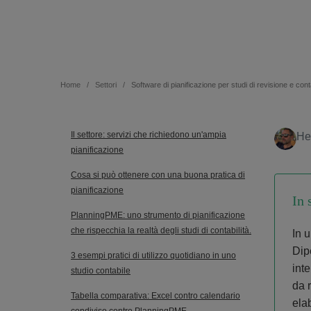
Home
Settori
Software di pianificazione per studi di revisione e conta
Il settore: servizi che richiedono un'ampia
He
pianificazione
Cosa si può ottenere con una buona pratica di
pianificazione
In 
PlanningPME: uno strumento di pianificazione
che rispecchia la realtà degli studi di contabilità.
In 
Dipe
3 esempi pratici di utilizzo quotidiano in uno
inte
studio contabile
da 
Tabella comparativa: Excel contro calendario
ela