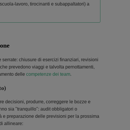
scuola-lavoro, tirocinanti e subappaltatori) a
ione
errate: chiusure di esercizi finanziari, revisioni
i che prevedono viaggi e talvolta pernottamenti,
namento delle
competenze dei team
.
to)
re decisioni, produrre, correggere le bozze e
anno sia "tranquillo": audit obbligatori o
lità e preparazione delle previsioni per la prossima
i allineare: