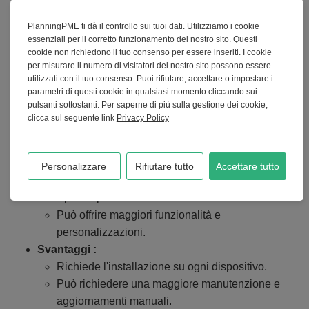
PlanningPME ti dà il controllo sui tuoi dati. Utilizziamo i cookie
La scelta tra un software tradizionale, un'applicazione
essenziali per il corretto funzionamento del nostro sito. Questi
web o una combinazione dei due dipende dalle
cookie non richiedono il tuo consenso per essere inseriti. I cookie
esigenze e dalle preferenze specifiche della vostra
per misurare il numero di visitatori del nostro sito possono essere
utilizzati con il tuo consenso. Puoi rifiutare, accettare o impostare i
organizzazione. Ecco una panoramica delle
parametri di questi cookie in qualsiasi momento cliccando sui
considerazioni che possono aiutarvi a decidere:
pulsanti sottostanti. Per saperne di più sulla gestione dei cookie,
clicca sul seguente link
Privacy Policy
Software tradizionale (installato sul computer) :
Vantaggi :
Personalizzare
Rifiutare tutto
Accettare tutto
Funziona offline.
Spesso più veloci e reattivi.
Può offrire maggiori funzionalità e
personalizzazioni.
Svantaggi :
Richiede l'installazione su ogni dispositivo.
Può richiedere una maggiore manutenzione e
aggiornamenti manuali.