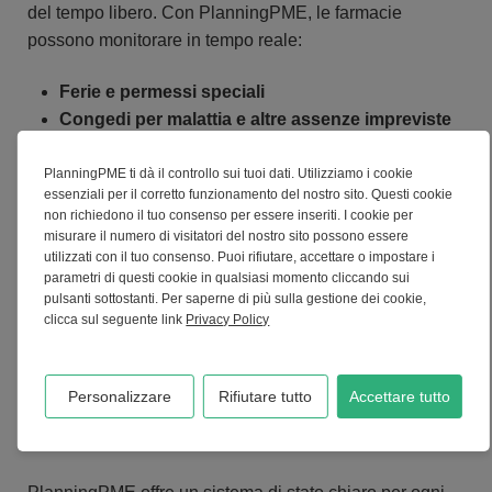
del tempo libero. Con PlanningPME, le farmacie
possono monitorare in tempo reale:
Ferie e permessi speciali
Congedi per malattia e altre assenze impreviste
Sostituzioni
Formazione e tirocini per personale esterno
PlanningPME ti dà il controllo sui tuoi dati. Utilizziamo i cookie
essenziali per il corretto funzionamento del nostro sito. Questi cookie
non richiedono il tuo consenso per essere inseriti. I cookie per
Ogni assenza è pianificata e comunicata, consentendo
misurare il numero di visitatori del nostro sito possono essere
di anticipare la necessità di sostituzioni in modo che la
utilizzati con il tuo consenso. Puoi rifiutare, accettare o impostare i
parametri di questi cookie in qualsiasi momento cliccando sui
farmacia possa operare senza interruzioni.
pulsanti sottostanti. Per saperne di più sulla gestione dei cookie,
clicca sul seguente link
Privacy Policy
Risparmia tempo e guadagna visibilità
Personalizzare
Rifiutare tutto
Accettare tutto
con le informazioni sullo stato delle
attività