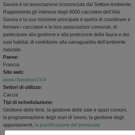
Savoia è un'associazione riconosciuta dal Settore Ambiente.
Rappresenta gli interessi degli 8000 cacciatori dell'Alta
Savoia e la sua missione principale è quella di coordinare e
formare i cacciatori e le loro associazioni comunali, di
partecipare alla gestione e alla protezione della fauna e dei
suoi habitat, di contribuire alla salvaguardia dell'ambiente
naturale.
Paese:
Francia
Sito web:
www.chasseurs74.fr
Settori di utilizzo:
Caccia
Tipi di schedulazione:
Gestione delle ferie, la gestione delle sale e spazi comuni,
la programmazione degli orari di lavoro, la gestione degli
appuntamenti,
la pianificazione del personale