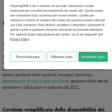
PlanningPME ti dà il controllo sui tuoi dati. Utilizziamo i cookie
essenziali per il corretto funzionamento del nostro sito. Questi cookie
non richiedono il tuo consenso per essere inseriti. I cookie per
misurare il numero di visitatori del nostro sito possono essere utilizzati
Necessità di pianifica
con il tuo consenso. Puoi rifiutare, accettare o impostare i parametri di
questi cookie in qualsiasi momento cliccando sui pulsanti sottostanti.
Per saperne di più sulla gestione dei cookie, clicca sul seguente link
Privacy Policy
Superando i 10 dipendenti, la gestione della
pianificazione
con Excel
non era più adeguata alle nostre esigenze.
Quindi abbiamo cercato un software in grado di raccogliere
Personalizzare
Rifiutare tutto
Accettare tutto
vari dati obbligatori per il nostro lavoro interno:
pianificazione delle attività, gestione analitica del tempo di
lavoro, gestione delle assenze, recuperi, permessi,
prenotazione di sale e sedi per eventi
, gestione delle attività
giornaliere. Utilizziamo il software dal 2011.
Gestione semplificata della disponibilità dei